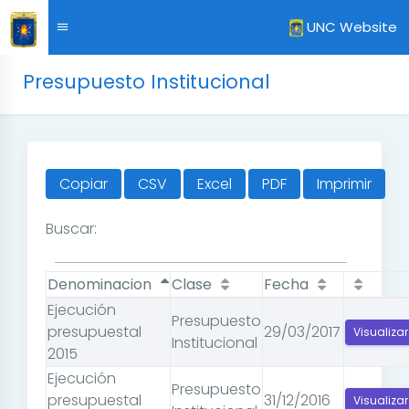
UNC Website
Presupuesto Institucional
Copiar
CSV
Excel
PDF
Imprimir
Buscar:
Denominacion
Clase
Fecha
Ejecución
Presupuesto
presupuestal
29/03/2017
Visualizar
Institucional
2015
Ejecución
Presupuesto
presupuestal
31/12/2016
Visualizar