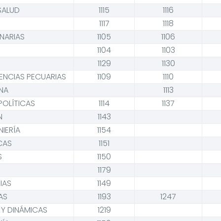
 SALUD
1115
1116
1117
1118
INARIAS
1105
1106
1104
1103
1129
1130
CIENCIAS PECUARIAS
1109
1110
NA
1113
POLÍTICAS
1114
1137
N
1143
NIERÍA
1154
CAS
1151
S
1150
1179
IAS
1149
AS
1193
1247
 Y DINÁMICAS
1219