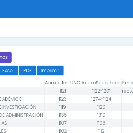
rnos
Excel
PDF
Imprimir
Anexo Jef. UNC
AnexoSecretaria
Emai
1121
1122-1201
rect
CADÉMICO
1123
1274-1124
 INVESTIGACIÓN
1119
1120
DE ADMINISTRACIÓN
1136
1310
IAS
1107
1108
LES
1102
1112